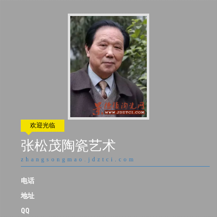
欢迎光临
张松茂陶瓷艺术
zhangsongmao.jdztci.com
电话
地址
QQ